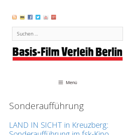
Zum
Inhalt
springen
Suche
nach:
Menü
Sonderaufführung
LAND IN SICHT in Kreuzberg:
Sonderaufführung im fsk-Kino