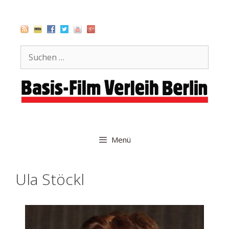
Zum
Inhalt
springen
Suche
nach:
Menü
Ula Stöckl