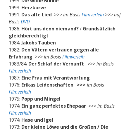
1993:
Die wilde Bühne
1993:
Herzkurve
1991:
Das alte Lied
>>>
im Basis
Filmverleih
>>> auf
Basis
DVD
1986:
Hört uns denn niemand?
/
Grundsätzlich
gleichberechtigt
1984:
Jakobs Tauben
1982:
Den Vätern vertrauen gegen alle
Erfahrung
>>> im Basis
Filmverleih
1983/84:
Der Schlaf der Vernunft
>>> im Basis
Filmverleih
1987:
Eine Frau mit Verantwortung
1976:
Erikas Leidenschaften >>>
im Basis
Filmverleih
1975:
Popp und Mingel
1974:
Ein ganz perfektes Ehepaar
>>> im Basis
Filmverleih
1974:
Hase und Igel
1973:
Der kleine Löwe und die Großen / Die