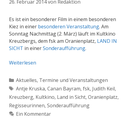
26. Februar 2014
von
Redaktion
Es ist ein besonderer Film in einem besonderen
Kiez in einer
besonderen Veranstaltung
. Am
Sonntag Nachmittag (2. März) läuft im Kultkino
Kreuzbergs, dem fsk am Oranienplatz,
LAND IN
SICHT
in einer
Sonderaufführung
.
Weiterlesen
Kategorien
Aktuelles
,
Termine und Veranstaltungen
Schlagwörter
Antje Kruska
,
Canan Bayram
,
fsk
,
Judith Keil
,
Kreuzberg
,
Kultkino
,
Land in Sicht
,
Oranienplatz
,
Regisseurinnen
,
Sonderaufführung
Ein Kommentar