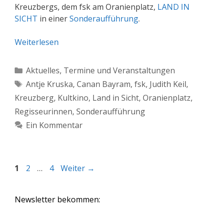
Kreuzbergs, dem fsk am Oranienplatz,
LAND IN
SICHT
in einer
Sonderaufführung
.
Weiterlesen
Kategorien
Aktuelles
,
Termine und Veranstaltungen
Schlagwörter
Antje Kruska
,
Canan Bayram
,
fsk
,
Judith Keil
,
Kreuzberg
,
Kultkino
,
Land in Sicht
,
Oranienplatz
,
Regisseurinnen
,
Sonderaufführung
Ein Kommentar
Seite
Seite
Seite
1
2
…
4
Weiter
→
Newsletter bekommen: