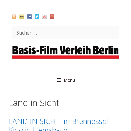
Zum
Inhalt
springen
Suche
nach:
Menü
Land in Sicht
LAND IN SICHT im Brennessel-
Kino in Hemsbach