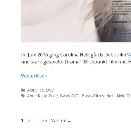
Im Juni 2016 ging Carolina Hellsgårds Debütfilm
W
und stark gespielte Drama“ (Blickpunkt Film) mit 
Weiterlesen
Kategorien
Aktuelles
,
DVD
Schlagwörter
Anne Ratte-Polle
,
Basis DVD
,
Basis-Film Verleih
,
Nele T
Seite
Seite
Seite
1
2
…
25
Weiter
→