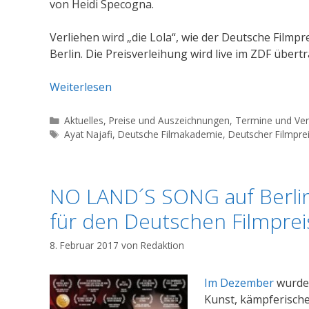
von Heidi Specogna.
Verliehen wird „die Lola“, wie der Deutsche Filmpr
Berlin. Die Preisverleihung wird live im ZDF übert
Weiterlesen
Kategorien
Aktuelles
,
Preise und Auszeichnungen
,
Termine und Ver
Schlagwörter
Ayat Najafi
,
Deutsche Filmakademie
,
Deutscher Filmpre
NO LAND´S SONG auf Berlin
für den Deutschen Filmprei
8. Februar 2017
von
Redaktion
Im Dezember
wurde 
Kunst, kämpferische