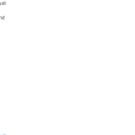
yat
nd