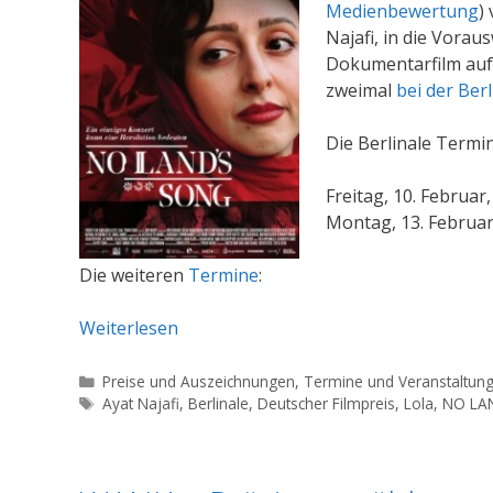
Medienbewertung
)
Najafi, in die Vorau
Dokumentarfilm auf
zweimal
bei der Berl
Die Berlinale Term
Freitag, 10. Februar
Montag, 13. Februar,
Die weiteren
Termine
:
Weiterlesen
Kategorien
Preise und Auszeichnungen
,
Termine und Veranstaltun
Schlagwörter
Ayat Najafi
,
Berlinale
,
Deutscher Filmpreis
,
Lola
,
NO LA