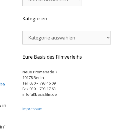
Kategorien
Kategorien
Eure Basis des Filmverleihs
Neue Promenade 7
10178 Berlin
Tel. 030 – 793 46 09
he
Fax 030 – 793 17 63
info(at)basisfilm.de
 in
Impressum
in“