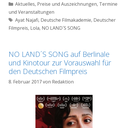
Kategorien
Aktuelles
,
Preise und Auszeichnungen
,
Termine
und Veranstaltungen
Schlagwörter
Ayat Najafi
,
Deutsche Filmakademie
,
Deutscher
Filmpreis
,
Lola
,
NO LAND´S SONG
NO LAND´S SONG auf Berlinale
und Kinotour zur Vorauswahl für
den Deutschen Filmpreis
8. Februar 2017
von
Redaktion