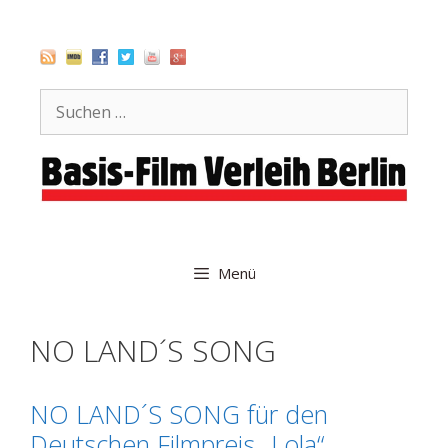
Zum
Inhalt
springen
Suche
nach:
Menü
NO LAND´S SONG
NO LAND´S SONG für den
Deutschen Filmpreis „Lola“