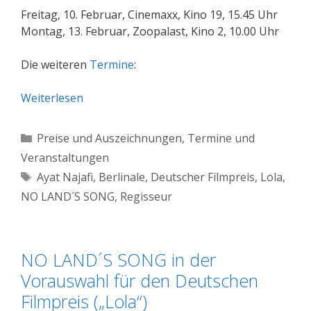
Freitag, 10. Februar, Cinemaxx, Kino 19, 15.45 Uhr
Montag, 13. Februar, Zoopalast, Kino 2, 10.00 Uhr
Die weiteren
Termine
:
Weiterlesen
Kategorien
Preise und Auszeichnungen
,
Termine und
Veranstaltungen
Schlagwörter
Ayat Najafi
,
Berlinale
,
Deutscher Filmpreis
,
Lola
,
NO LAND´S SONG
,
Regisseur
NO LAND´S SONG in der
Vorauswahl für den Deutschen
Filmpreis („Lola“)