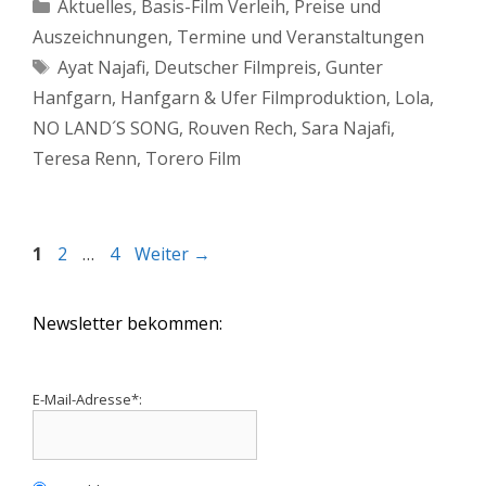
Kategorien
Aktuelles
,
Basis-Film Verleih
,
Preise und
Auszeichnungen
,
Termine und Veranstaltungen
Schlagwörter
Ayat Najafi
,
Deutscher Filmpreis
,
Gunter
Hanfgarn
,
Hanfgarn & Ufer Filmproduktion
,
Lola
,
NO LAND´S SONG
,
Rouven Rech
,
Sara Najafi
,
Teresa Renn
,
Torero Film
Seite
Seite
Seite
1
2
…
4
Weiter
→
Newsletter bekommen:
E-Mail-Adresse*: