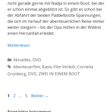
nicht gerade gerne mit Nadja in einem Boot, bei der
er schon einmal abgeblitzt ist. So gibt es schon bei
der Abfahrt der beiden Paddelboote Spannungen,
die sich im Verlauf der abenteuerlichen Reise immer
weiter steigern – bis der Opa mitten in der Wildnis
einen Herzanfall erleidet.
Weiterlesen
Kategorien
Aktuelles
,
DVD
Schlagwörter
Abenteuerfilm
,
Basis-Film Verleih
,
Cornelia
Grünberg
,
DVD
,
ZWEI IN EINEM BOOT
Seite
Seite
Seite
1
2
…
5
Weiter
→
Newsletter bekommen: