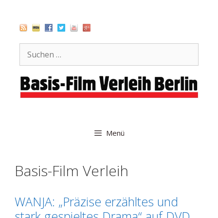
Zum
Inhalt
springen
Suche
nach:
Menü
Basis-Film Verleih
WANJA: „Präzise erzähltes und
stark gespieltes Drama“ auf DVD