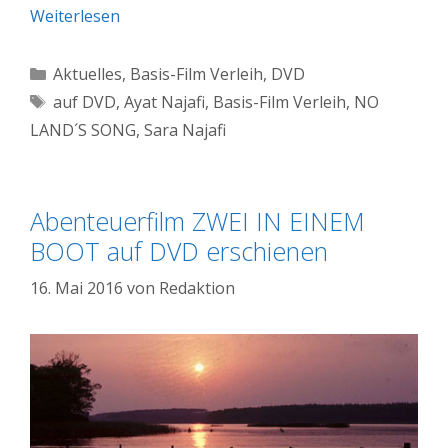
Weiterlesen
Kategorien
Aktuelles
,
Basis-Film Verleih
,
DVD
Schlagwörter
auf DVD
,
Ayat Najafi
,
Basis-Film Verleih
,
NO
LAND´S SONG
,
Sara Najafi
Abenteuerfilm ZWEI IN EINEM
BOOT auf DVD erschienen
16. Mai 2016
von
Redaktion