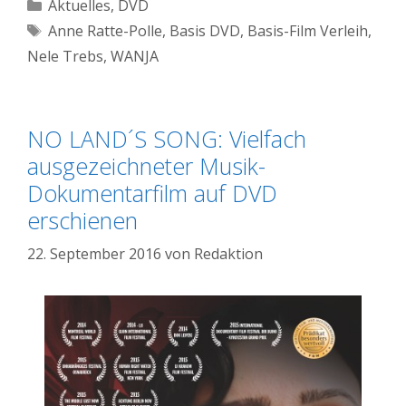
Kategorien
Aktuelles
,
DVD
Schlagwörter
Anne Ratte-Polle
,
Basis DVD
,
Basis-Film Verleih
,
Nele Trebs
,
WANJA
NO LAND´S SONG: Vielfach
ausgezeichneter Musik-
Dokumentarfilm auf DVD
erschienen
22. September 2016
von
Redaktion