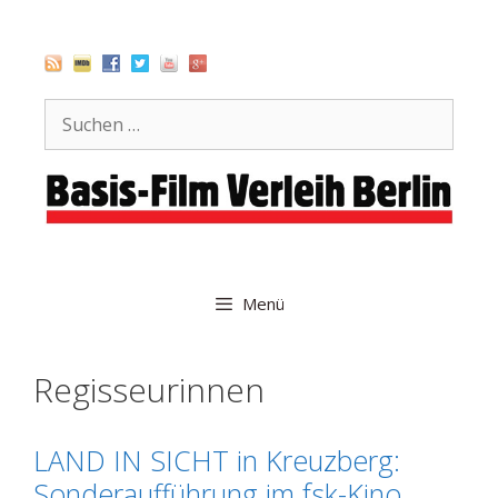
Zum
Inhalt
springen
Suche
nach:
Menü
Regisseurinnen
LAND IN SICHT in Kreuzberg:
Sonderaufführung im fsk-Kino