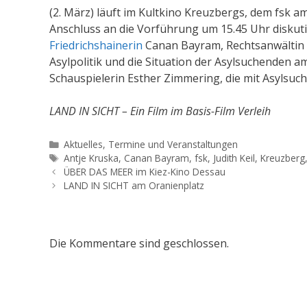
(2. März) läuft im Kultkino Kreuzbergs, dem fsk a
Anschluss an die Vorführung um 15.45 Uhr diskutie
Friedrichshainerin
Canan Bayram, Rechtsanwältin u
Asylpolitik und die Situation der Asylsuchenden a
Schauspielerin Esther Zimmering, die mit Asylsuch
LAND IN SICHT – Ein Film im Basis-Film Verleih
Kategorien
Aktuelles
,
Termine und Veranstaltungen
Schlagwörter
Antje Kruska
,
Canan Bayram
,
fsk
,
Judith Keil
,
Kreuzberg
ÜBER DAS MEER im Kiez-Kino Dessau
LAND IN SICHT am Oranienplatz
Die Kommentare sind geschlossen.