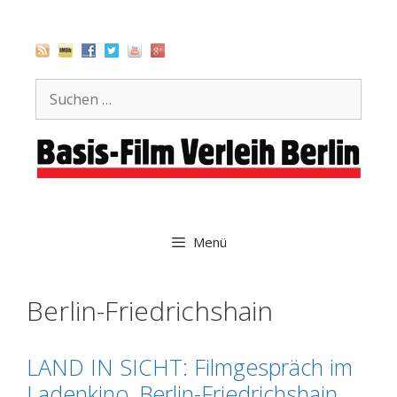
Zum
Inhalt
springen
Suche
nach:
Menü
Berlin-Friedrichshain
LAND IN SICHT: Filmgespräch im
Ladenkino, Berlin-Friedrichshain