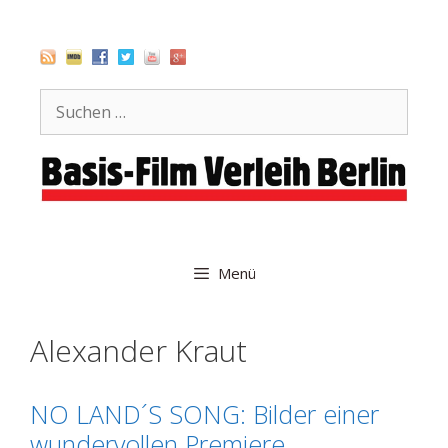
Zum
Inhalt
springen
Suche
nach:
Menü
Alexander Kraut
NO LAND´S SONG: Bilder einer
wundervollen Premiere