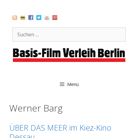
Zum
Inhalt
springen
Suche
nach:
Menü
Werner Barg
ÜBER DAS MEER im Kiez-Kino
Dessau