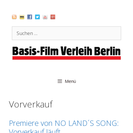
Zum
Inhalt
springen
Suche
nach:
Menü
Vorverkauf
Premiere von NO LAND´S SONG:
Vorverkauf läuft