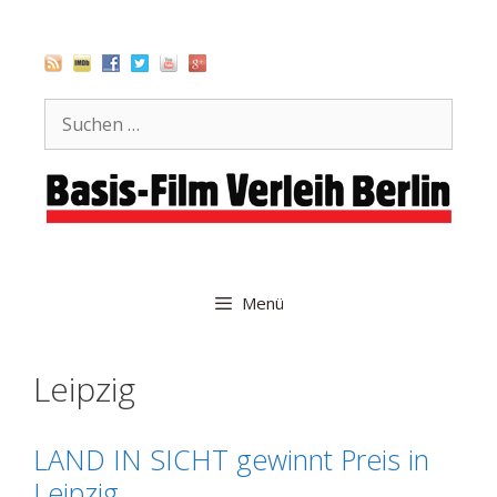
Zum
Inhalt
springen
Suche
nach:
Menü
Leipzig
LAND IN SICHT gewinnt Preis in
Leipzig