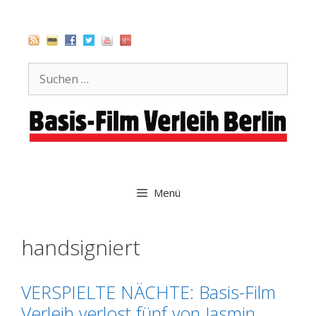
Zum
Inhalt
springen
Suche
nach:
Menü
handsigniert
VERSPIELTE NÄCHTE: Basis-Film
Verleih verlost fünf von Jasmin