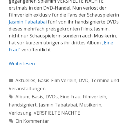
gegangenen Spielfilm VERSPIELTE NÄCHTE
erstmals in den DVD-Handel. Nun verlost der
Filmverleih exklusiv für die Fans der Schauspielerin
Jasmin Tabatabai
fünf von ihr handsignierte DVDs
dieses mehrfach preisgekrönten Films. Jasmin,
nicht nur Schauspielerin sondern auch Musikerin,
hat vor kurzem übrigens ihr drittes Album
„Eine
Frau“
veröffentlicht.
Weiterlesen
Kategorien
Aktuelles
,
Basis-Film Verleih
,
DVD
,
Termine und
Veranstaltungen
Schlagwörter
Album
,
Basis
,
DVDs
,
Eine Frau
,
Filmverleih
,
handsigniert
,
Jasmin Tabatabai
,
Musikerin
,
Verlosung
,
VERSPIELTE NÄCHTE
Ein Kommentar