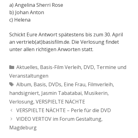
a) Angelina Sherri Rose
b) Johan Anton
c) Helena
Schickt Eure Antwort spätestens bis zum 30. April
an vertrieb(at)basisfilm.de. Die Verlosung findet
unter allen richtigen Anworten statt.
Kategorien
Aktuelles
,
Basis-Film Verleih
,
DVD
,
Termine und
Veranstaltungen
Schlagwörter
Album
,
Basis
,
DVDs
,
Eine Frau
,
Filmverleih
,
handsigniert
,
Jasmin Tabatabai
,
Musikerin
,
Verlosung
,
VERSPIELTE NÄCHTE
VERSPIELTE NÄCHTE – Perle für die DVD
VIDEO VERTOV im Forum Gestaltung,
Magdeburg