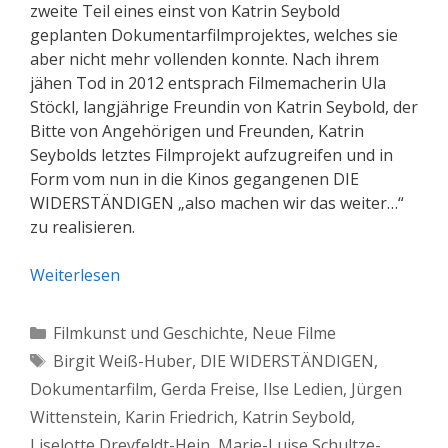
zweite Teil eines einst von Katrin Seybold
geplanten Dokumentarfilmprojektes, welches sie
aber nicht mehr vollenden konnte. Nach ihrem
jähen Tod in 2012 entsprach Filmemacherin Ula
Stöckl, langjährige Freundin von Katrin Seybold, der
Bitte von Angehörigen und Freunden, Katrin
Seybolds letztes Filmprojekt aufzugreifen und in
Form vom nun in die Kinos gegangenen DIE
WIDERSTÄNDIGEN „also machen wir das weiter…“
zu realisieren.
Weiterlesen
Kategorien
Filmkunst und Geschichte
,
Neue Filme
Schlagwörter
Birgit Weiß-Huber
,
DIE WIDERSTÄNDIGEN
,
Dokumentarfilm
,
Gerda Freise
,
Ilse Ledien
,
Jürgen
Wittenstein
,
Karin Friedrich
,
Katrin Seybold
,
Liselotte Dreyfeldt-Hein
,
Marie-Luise Schultze-