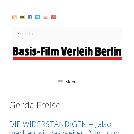
Zum
Inhalt
springen
Suche
nach:
Menü
Gerda Freise
DIE WIDERSTÄNDIGEN – „also
machen wir das weiter…“: im Kino