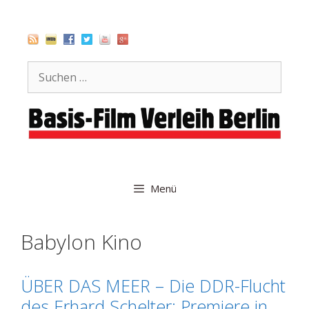
Zum
Inhalt
springen
Suche
nach:
Menü
Babylon Kino
ÜBER DAS MEER – Die DDR-Flucht
des Erhard Schelter: Premiere in