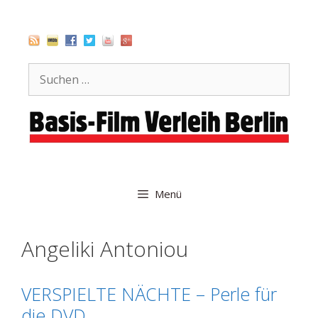
Zum
Inhalt
springen
Suche
nach:
Menü
Angeliki Antoniou
VERSPIELTE NÄCHTE – Perle für
die DVD