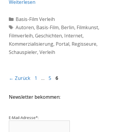
Weiterlesen
Kategorien
Basis-Film Verleih
Schlagwörter
Autoren
,
Basis-Film
,
Berlin
,
Filmkunst
,
Filmverleih
,
Geschichten
,
Internet
,
Kommerzialisierung
,
Portal
,
Regisseure
,
Schauspieler
,
Verleih
Seite
Seite
Seite
←
Zurück
1
…
5
6
Newsletter bekommen:
E-Mail-Adresse*: