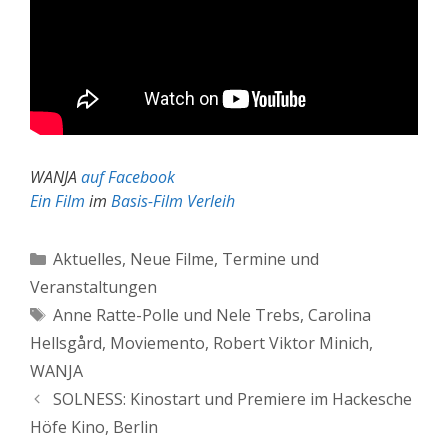
WANJA
auf Facebook
Ein Film
im
Basis-Film Verleih
Kategorien
Aktuelles
,
Neue Filme
,
Termine und
Veranstaltungen
Schlagwörter
Anne Ratte-Polle und Nele Trebs
,
Carolina
Hellsgård
,
Moviemento
,
Robert Viktor Minich
,
WANJA
SOLNESS: Kinostart und Premiere im Hackesche
Höfe Kino, Berlin