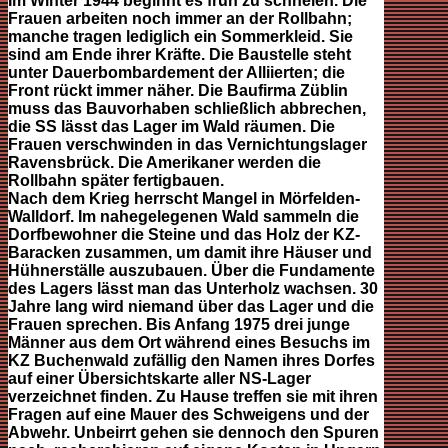
Im Winter 1944 beginnt es früh zu schneien. Die
Frauen arbeiten noch immer an der Rollbahn;
manche tragen lediglich ein Sommerkleid. Sie
sind am Ende ihrer Kräfte. Die Baustelle steht
unter Dauerbombardement der Alliierten; die
Front rückt immer näher. Die Baufirma Züblin
muss das Bauvorhaben schließlich abbrechen,
die SS lässt das Lager im Wald räumen. Die
Frauen verschwinden in das Vernichtungslager
Ravensbrück. Die Amerikaner werden die
Rollbahn später fertigbauen.
Nach dem Krieg herrscht Mangel in Mörfelden-
Walldorf. Im nahegelegenen Wald sammeln die
Dorfbewohner die Steine und das Holz der KZ-
Baracken zusammen, um damit ihre Häuser und
Hühnerställe auszubauen. Über die Fundamente
des Lagers lässt man das Unterholz wachsen. 30
Jahre lang wird niemand über das Lager und die
Frauen sprechen. Bis Anfang 1975 drei junge
Männer aus dem Ort während eines Besuchs im
KZ Buchenwald zufällig den Namen ihres Dorfes
auf einer Übersichtskarte aller NS-Lager
verzeichnet finden. Zu Hause treffen sie mit ihren
Fragen auf eine Mauer des Schweigens und der
Abwehr. Unbeirrt gehen sie dennoch den Spuren