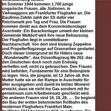
Im Sommer 1944 kommen 1.700 junge
ungarische Frauen, alle Jüdinnen, in
Viehwaggons am Frankfurter Flughafen an. Die
Baufirma Züblin zahlt der SS dafür vier
Reichsmark pro Tag und Frau. Die Frauen
kommen direkt aus dem Konzentrationslager
Auschwitz. Ein Barackenlager unweit der kleinen
Gemeinde Walldorf wird ihre neue Behausung.
Der Flughafen liegt in unmittelbarer
Nachbarschaft. Von dort sind bislang Zeppeline
und Propellerflugzeuge auf Grasnarben gestartet.
Doch dieser Untergrund ist für Hitlers neue
„Wunderwaffe“, das Düsenflugzeug Me 262, das
den Deutschen doch noch zum Endsieg
verhelfen soll, nicht zu gebrauchen. Den Frauen
wird befohlen, Fundamente für eine Betonpiste
zu legen. Vera, die jüngste, ist 13 Jahre alt. Ihre
Mutter hatte sie an der Rampe in Auschwitz für
älter ausgegeben und damit im letzten Moment
erreicht, dass sie nicht ins Gas sondern mit ihr
gemeinsam zum Arbeitseinsatz geschickt wird.
Die anderen Frauen sind 16, 18, 28, ... . So beginnt
der Bau der ersten betonnierten Rollbahn des
modernen Flughafens Frankfurt Main.