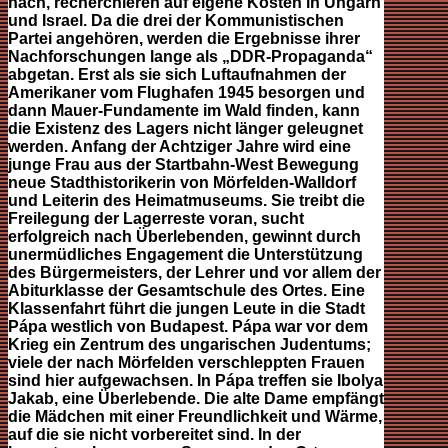
nach, recherchieren auf eigene Kosten in Ungarn
und Israel. Da die drei der Kommunistischen
Partei angehören, werden die Ergebnisse ihrer
Nachforschungen lange als „DDR-Propaganda“
abgetan. Erst als sie sich Luftaufnahmen der
Amerikaner vom Flughafen 1945 besorgen und
dann Mauer-Fundamente im Wald finden, kann
die Existenz des Lagers nicht länger geleugnet
werden. Anfang der Achtziger Jahre wird eine
junge Frau aus der Startbahn-West Bewegung
neue Stadthistorikerin von Mörfelden-Walldorf
und Leiterin des Heimatmuseums. Sie treibt die
Freilegung der Lagerreste voran, sucht
erfolgreich nach Überlebenden, gewinnt durch
unermüdliches Engagement die Unterstützung
des Bürgermeisters, der Lehrer und vor allem der
Abiturklasse der Gesamtschule des Ortes. Eine
Klassenfahrt führt die jungen Leute in die Stadt
Pápa westlich von Budapest. Pápa war vor dem
Krieg ein Zentrum des ungarischen Judentums;
viele der nach Mörfelden verschleppten Frauen
sind hier aufgewachsen. In Pápa treffen sie Ibolya
Jakab, eine Überlebende. Die alte Dame empfängt
die Mädchen mit einer Freundlichkeit und Wärme,
auf die sie nicht vorbereitet sind. In der