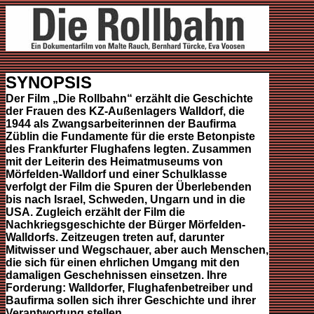
SYNOPSIS
Der Film „Die Rollbahn“ erzählt die Geschichte
der Frauen des KZ-Außenlagers Walldorf, die
1944 als Zwangsarbeiterinnen der Baufirma
Züblin die Fundamente für die erste Betonpiste
des Frankfurter Flughafens legten. Zusammen
mit der Leiterin des Heimatmuseums von
Mörfelden-Walldorf und einer Schulklasse
verfolgt der Film die Spuren der Überlebenden
bis nach Israel, Schweden, Ungarn und in die
USA. Zugleich erzählt der Film die
Nachkriegsgeschichte der Bürger Mörfelden-
Walldorfs. Zeitzeugen treten auf, darunter
Mitwisser und Wegschauer, aber auch Menschen,
die sich für einen ehrlichen Umgang mit den
damaligen Geschehnissen einsetzen. Ihre
Forderung: Walldorfer, Flughafenbetreiber und
Baufirma sollen sich ihrer Geschichte und ihrer
Verantwortung stellen.